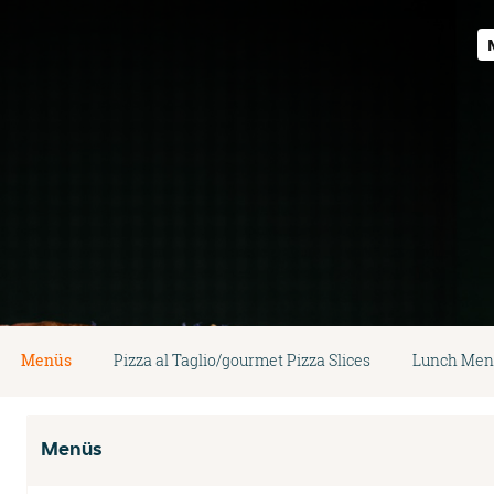
Menüs
Pizza al Taglio/gourmet Pizza Slices
Lunch Men
Menüs