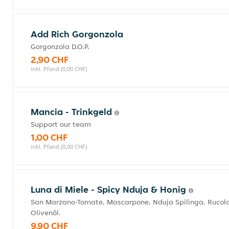
Add Rich Gorgonzola
Gorgonzola D.O.P.
2,90 CHF
inkl. Pfand (0,00 CHF)
Mancia - Trinkgeld
Support our team
1,00 CHF
inkl. Pfand (0,00 CHF)
Luna di Miele - Spicy Nduja & Honig
San Marzano-Tomate, Mascarpone, Nduja Spilinga, Rucola 
Olivenöl.
9,90 CHF