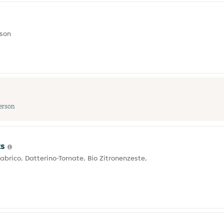
rson
Person
ts
abrico, Datterino-Tomate, Bio Zitronenzeste,