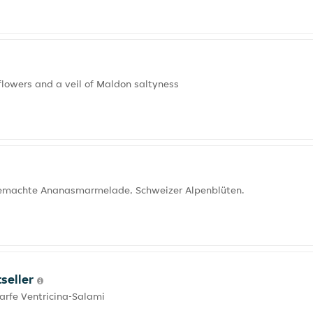
flowers and a veil of Maldon saltyness
usgemachte Ananasmarmelade, Schweizer Alpenblüten.
tseller
harfe Ventricina-Salami